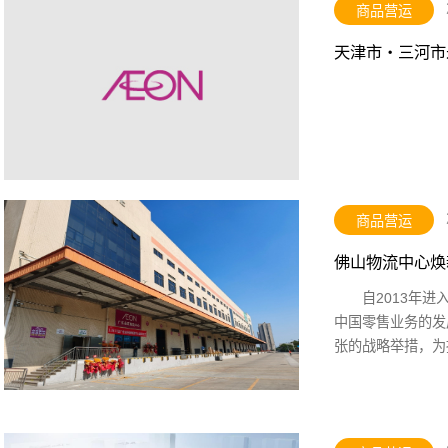
商品营运
天津市・三河市
商品营运
佛山物流中心焕
自2013年
中国零售业务的发
张的战略举措，为
链各流通环节进