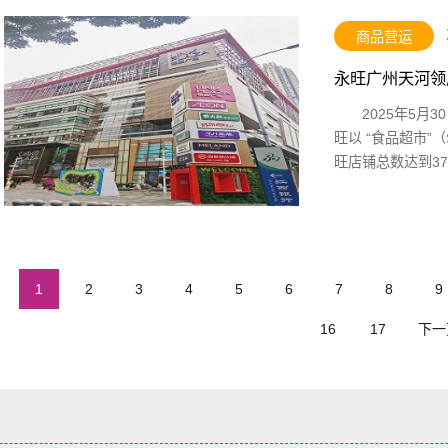
商品营运
永旺广州天河领
2025年5
旺以 “食品超市
旺店铺总数达到3
1
2
3
4
5
6
7
8
9
16
17
下一