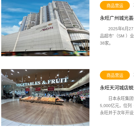
商品营运
永旺广州城光荟
2025年6月
品超市”（SM 
38家。
商品营运
永旺天河城店蜕变
日本永旺集团
5,000亿元，位
永旺并于次年开设