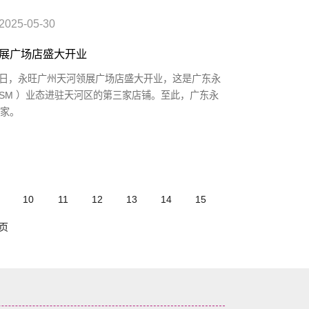
2025-05-30
展广场店盛大开业
月30日，永旺广州天河领展广场店盛大开业，这是广东永
”（SM ）业态进驻天河区的第三家店铺。至此，广东永
7家。
10
11
12
13
14
15
页